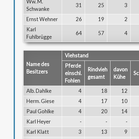
Ww. M.
31
25
3
Schwanke
Ernst Wehner
26
19
2
Karl
64
57
4
Fuhlbrügge
Viehstand
Name des
Pferde
Rindvieh
davon
Besitzers
einschl.
Sc
gesamt
Kühe
Fohlen
Alb. Dahlke
4
18
12
Herm. Giese
4
17
10
Paul Gohlke
4
20
14
Karl Heyer
-
-
-
Karl Klatt
3
13
9