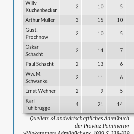
Willy
2
10
5
Kuchenbecker
Arthur Müller
3
15
10
Gust.
2
10
5
Prochnow
Oskar
2
14
7
Schacht
Paul Schacht
2
13
6
Ww. M.
2
11
6
Schwanke
Ernst Wehner
2
9
5
Karl
4
21
14
Fuhlbrügge
Landwirtschaftliches Adreßbuch
der Provinz Pommern
Niekammers Adreßbücher
, 1939, S. 338-339