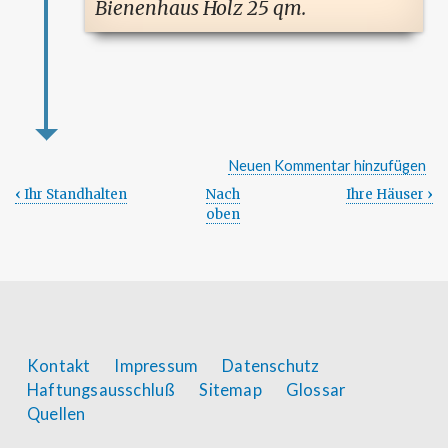
Bienenhaus Holz 25 qm.
Neuen Kommentar hinzufügen
‹
Ihr Standhalten
Nach
Ihre Häuser
›
Links
oben
für
das
Blättern
im
Footer
Kontakt
Impressum
Datenschutz
Haftungsausschluß
Sitemap
Glossar
Buch
menu
Quellen
Ihr