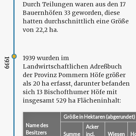
Durch Teilungen waren aus den 17
Bauernhöfen 33 geworden, diese
hatten durchschnittlich eine Größe
von 22,2 ha.
1939 wurden im
1939
Landwirtschaftlichen Adreßbuch
der Provinz Pommern Höfe größer
als 20 ha erfasst, darunter befanden
sich 13 Bischofthumer Höfe mit
insgesamt 529 ha Flächeninhalt:
Größe in Hektaren (abgerundet)
Name des
Acker
Besitzers
Summe
incl.
Wiesen
Ho