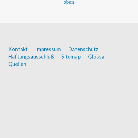
Links
oben
für
das
Blättern
im
Footer
Kontakt
Impressum
Datenschutz
Haftungsausschluß
Sitemap
Glossar
Buch
menu
Quellen
Abbau
Bischofthum