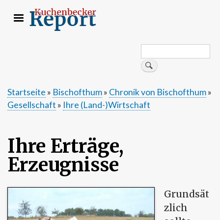
Direkt
zum
Inhalt
Search
Suche
Startseite
Bischofthum
Chronik von Bischofthum
Gesellschaft
Ihre (Land-)Wirtschaft
Pfadnavigation
Ihre Erträge,
Erzeugnisse
Grundsät
zlich