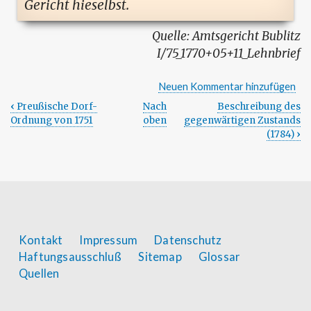
Gericht hieselbst.
Amtsgericht Bublitz
I/75_1770+05+11_Lehnbrief
Neuen Kommentar hinzufügen
‹
Preußische Dorf-
Nach
Beschreibung des
Links
Ordnung von 1751
oben
gegenwärtigen Zustands
(1784)
›
für
das
Blättern
im
Footer
Kontakt
Impressum
Datenschutz
Buch
Haftungsausschluß
Sitemap
Glossar
Lehnbrief
menu
Quellen
vom