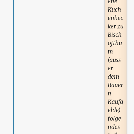
ene
Kuch
enbec
ker zu
Bisch
ofthu
m
(auss
er
dem
Bauer
n
Kaufg
elde)
folge
ndes