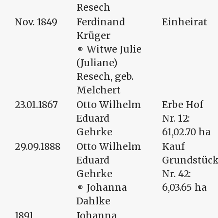
Resech
Nov. 1849
Ferdinand
Einheirat
Krüger
⚭ Witwe Julie
(Juliane)
Resech, geb.
Melchert
23.01.1867
Otto Wilhelm
Erbe Hof
Eduard
Nr. 12:
Gehrke
61,02.70 ha
29.09.1888
Otto Wilhelm
Kauf
Eduard
Grundstüc
Gehrke
Nr. 42:
⚭ Johanna
6,03.65 ha
Dahlke
1891
Johanna