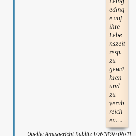
Leibg
eding
e auf
ihre
Lebe
nszeit
resp.
zu
gewä
hren
und
zu
verab
reich
en. …
Amtsgericht Bublitz I/76_1839+06+11