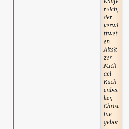
Käufe
r sich,
der
verwi
ttwet
en
Altsit
zer
Mich
ael
Kuch
enbec
ker,
Christ
ine
gebor