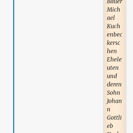
Bauer
Mich
ael
Kuch
enbec
kersc
hen
Ehele
uten
und
deren
Sohn
Johan
n
Gottli
eb