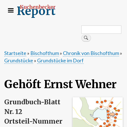
Direkt
zum
Inhalt
Search
Suche
Startseite
Bischofthum
Chronik von Bischofthum
Grundstücke
Grundstücke im Dorf
Pfadnavigation
Gehöft Ernst Wehner
Grundbuch-Blatt
Nr. 12
Ortsteil-Nummer