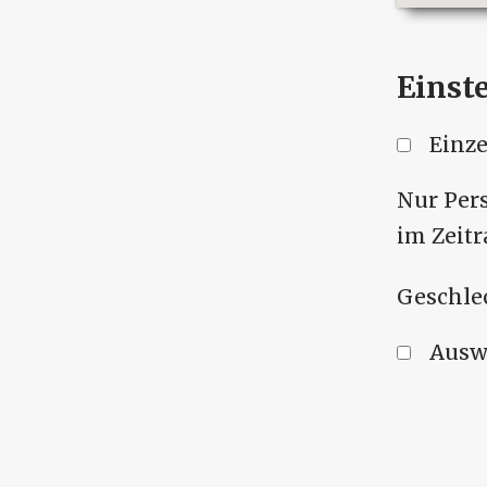
Einst
Einz
Nur Per
im Zeit
Geschle
Ausw