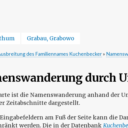
Direkt
zum
Inhalt
fthum
Grabau, Grabowo
Ausbreitung des Familiennames Kuchenbecker
Namensw
enswanderung durch U
Karte ist die Namenswanderung anhand der U
r Zeitabschnitte dargestellt.
Eingabefeldern am Fuß der Seite kann die Da
hränkt werden. Die in der Datenbank
Kuchenbe