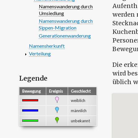
Aufentha
Namenswanderung durch
Umsiedlung
werden m
Namenswanderung durch
Steckna
Sippen-Migration
Kuchenbe
Generationenwanderung
Persone
Namensherkunft
Bewegun
Verteilung
Die erk
wird bes
Legende
üblich w
Bewegung
Ereignis
Geschlecht
weiblich
männlich
unbekannt