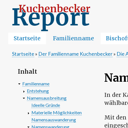
Startseite
Familienname
Bischo
Startseite
Der Familienname Kuchenbecker
Die 
Pfadnavigation
Inhalt
Nam
Familienname
Entstehung
In der 
Namensausbreitung
wählbare
Ideelle Gründe
Materielle Möglichkeiten
Mit den 
Namensauswanderung
eingesc
Namenswanderung