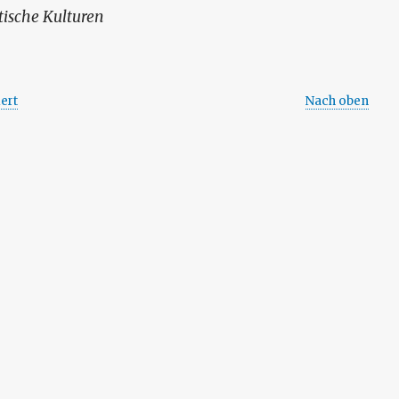
tische Kulturen
ert
Nach oben
rn
ndert