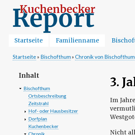
Startseite
Familienname
Bischo
Startseite
Bischofthum
Chronik von Bischofthum
Pfadnavigation
Inhalt
3. J
Bischofthum
Ortsbeschreibung
Im Jahre
Zeitstrahl
vermutli
Hof- oder Hausbesitzer
Westgot
Dorfplan
Kuchenbecker
Nicht al
Chronik