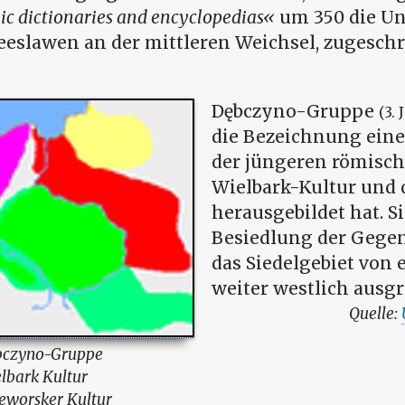
c dictionaries and encyclopedias
um 350 die Un
eeslawen an der mittleren Weichsel, zugeschr
Dębczyno-Gruppe
(3.
die Bezeichnung eine
der jüngeren römisch
Wielbark-Kultur und
herausgebildet hat. S
Besiedlung der Gege
das Siedelgebiet von e
weiter westlich ausgr
czyno-Gruppe
lbark Kultur
eworsker Kultur