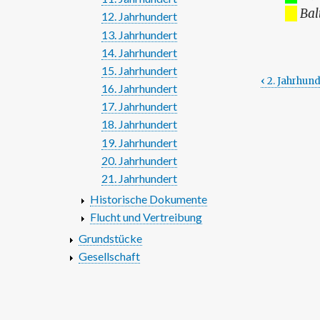
Bal
12. Jahrhundert
13. Jahrhundert
14. Jahrhundert
15. Jahrhundert
‹
2. Jahrhund
16. Jahrhundert
Links
17. Jahrhundert
für
18. Jahrhundert
19. Jahrhundert
das
20. Jahrhundert
Blätte
21. Jahrhundert
im
Historische Dokumente
Flucht und Vertreibung
Buch
Grundstücke
3.
Gesellschaft
Jahrhu