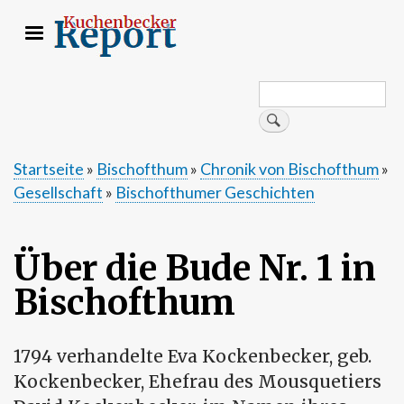
Direkt
zum
Inhalt
Search
Suche
Startseite
Bischofthum
Chronik von Bischofthum
Gesellschaft
Bischofthumer Geschichten
Pfadnavigation
Über die Bude Nr. 1 in
Bischofthum
1794 verhandelte Eva Kockenbecker, geb.
Kockenbecker, Ehefrau des Mousquetiers